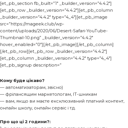
[et_pb_section fb_built=”1″ _builder_version=”4.4.2″]
[et_pb_row _builder_version=”4.4.2″][et_pb_column
_builder_version=”4.4.2″ type=”4_4″][et_pb_image
src=”https://mageek.club/wp-
content/uploads/2020/06/Desert-Safari-YouTube-
Thumbnail-10.png” _builder_version=”4.4.2″
hover_enabled=”0″][/et_pb_image][/et_pb_column]
[/et_pb_row][et_pb_row _builder_version=”4.4.2″]
[et_pb_column _builder_version=”4.4.2″ type=”4_4″]
[et_pb_signup description=”
Кому буде цікаво?
— автоматизаторам, звісно)
— фрілансящим маркетологам, ІТ-шникам
— вам, якщо ви маєте ексклюзивний платний контент,
онлайн школу, онлайн сервіс і тд.
Про що ці 2 години?: