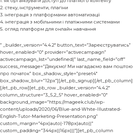
1. як організувати доступ до платного контенту
2. стеку, інструменти, плагіни
3. інтеграція з платформами автоматизації
4. інтеграція з мобільними і платіжними системами
5. огляд платформ для онлайн навчання
” _builder_version=”4.4.2″ button_text=”Зареєструватись”
hover_enabled=”0″ provider=”activecampaign”
activecampaign_list=”undefined|” last_name_field=”off”
success_message=”Дякуємо! Ми нагадаємо вам поштою
про початок” box_shadow_style=”preset4″
box_shadow_blur=”12px”][/et_pb_signup][/et_pb_column]
[/et_pb_row][et_pb_row _builder_version=”4.4.2″
column_structure=”3_5,2_5″ hover_enabled=”0″
background_image=”https://mageek.club/wp-
content/uploads/2020/06/Blue-and-White-Illustrated-
English-Tutor-Marketing-Presentation.png”
custom_margin=”4px|auto|-178px|auto||”
custom_padding=”344px||16px|||”][et_pb_column