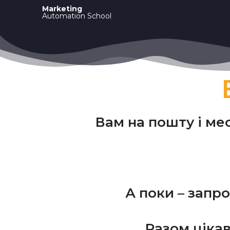
Marketing
Automation School
Вам на пошту і ме
А поки – запр
Разом цікав