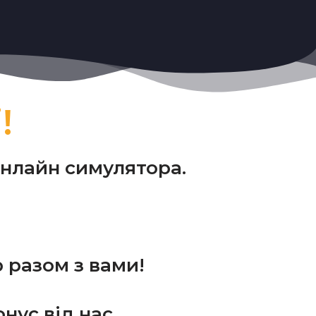
!
онлайн симулятора.
 разом з вами!
нус від нас.