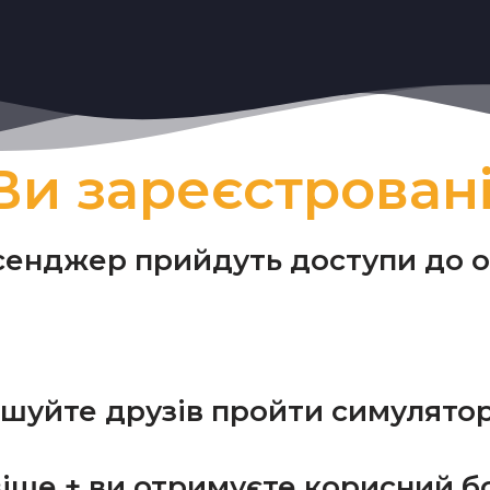
Ви зареєстровані
сенджер прийдуть доступи до 
ошуйте друзів пройти симулятор
іше + ви отримуєте корисний бо