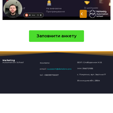
Заповнити анкету
Marketing
Automation School
ФОП: Слободянюк М.В.
Контакти:
ІНН: 3166721935
email:
support@databro.pro
с. Покутино, вул. Зарічна 17
tel: +380931755007
Вінницька обл, 23554