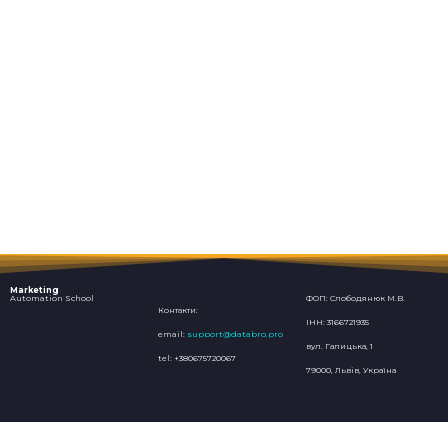
Marketing
Automation School
ФОП: Слободянюк М.В.
Контакти:
ІНН: 3166721935
email:
support@databro.pro
вул. Галицька, 1
tel: +380675720067
79000, Львів, Україна