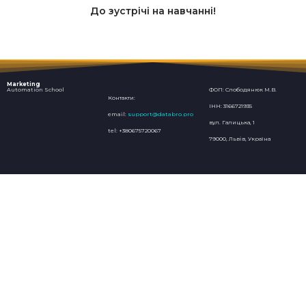
До зустрічі на навчанні!
Marketing
Automation School
ФОП: Слободянюк М.В.
Контакти:
ІНН: 3166721935
email:
support@databro.pro
вул. Галицька, 1
tel: +380675720067
79000, Львів, Україна