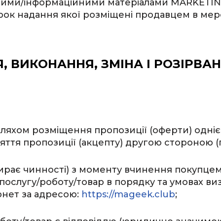
овими/інформаційними матеріалами MARKET
трок надання якої розміщені продавцем в мер
Я, ВИКОНАННЯ, ЗМІНА І РОЗІРВА
я шляхом розміщення пропозиції (оферти) одн
няття пропозиції (акцепту) другою стороною
абирає чинності) з моменту вчинення покупц
 послугу/роботу/товар в порядку та умовах 
рнет за адресою:
https://mageek.club
;