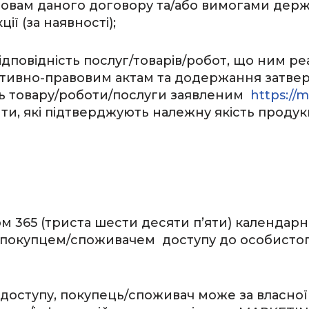
мовам даного договору та/або вимогами держ
ії (за наявності);
ідповідність послуг/товарів/робот, що ним р
тивно-правовим актам та додержання затве
сть товару/роботи/послуги заявленим
https://
ти, які підтверджують належну якість продук
ом 365 (триста шести десяти п’яти) календар
а покупцем/споживачем доступу до особистог
тії доступу, покупець/споживач може за власно