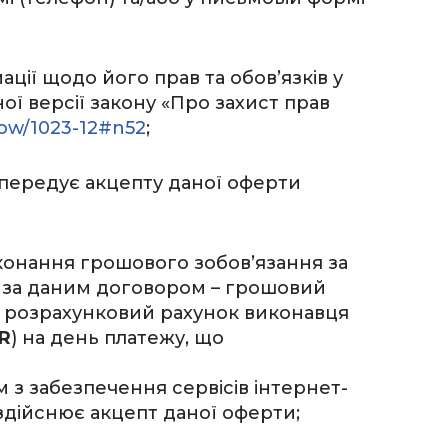
ії щодо його прав та обов’язків у
ої версії закону «Про захист прав
how/1023-12#n52
;
 передує акцепту даної оферти
иконання грошового зобов’язання за
я за даним договором – грошовий
 на розрахунковий рахунок виконавця
R
) на день платежу, що
 з забезпечення сервісів інтернет-
здійснює акцепт даної оферти;