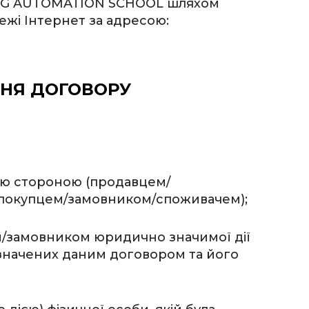
ING AUTOMATION SCHOOL шляхом
ежі Інтернет за адресою:
ННЯ ДОГОВОРУ
ією стороною (продавцем/
 (покупцем/замовником/споживачем);
ем/замовником юридично значимої дії
визначених даним договором та його