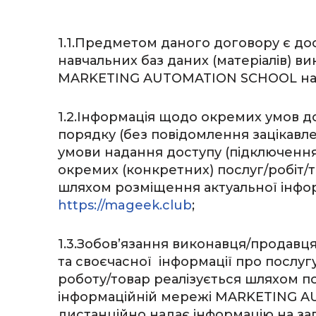
1.1.Предметом даного договору є дос
навчальних баз даних (матеріалів) ви
MARKETING AUTOMATION SCHOOL н
1.2.Інформація щодо окремих умов 
порядку (без повідомлення зацікавлени
умови надання доступу (підключення 
окремих (конкретних) послуг/робіт/т
шляхом розміщення актуальної інфор
https://mageek.club
;
1.3.Зобов’язання виконавця/продавц
та своєчасної інформації про послуг
роботу/товар реалізується шляхом пос
інформаційній мережі MARKETING A
дистанційно надає інформацію на зап