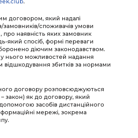
eek.club
.
ним договором, який надалі
ів/замовників/споживачів умови
и, про наявність яких замовник
ь-який спосіб, формі переваги
боронено діючим законодавством.
і у нього можливостей надання
ом відшкодування збитків за нормами
даного договору розповсюджуються
– закон) як до договору, який
 допомогою засобів дистанційного
інформаційні мережі, зокрема
пу.