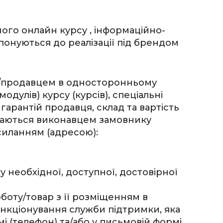
ого онлайн курсу , інформаційно-
опонуються до реалізації під брендом
ем/продавцем в односторонньому
одулів) курсу (курсів), спеціальні
арантій продавця, склад та вартість
надаються виконавцем замовнику
силанням (адресою):
необхідної, доступної, достовірної
оботу/товар з її розміщенням в
кціонування служби підтримки, яка
 (телефон) та/або у письмовій формі