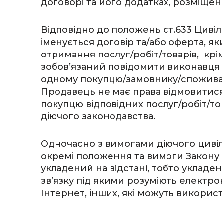
договорі та його додатках, розміщен
Відповідно до положень ст.633 Цивіл
іменується договір та/або оферта, я
отримання послуг/робіт/товарів, крім
зобов’язаний повідомити виконавця 
одному покупцю/замовнику/спожива
Продавець не має права відмовитися
покупцю відповідних послуг/робіт/то
діючого законодавства.
Одночасно з вимогами діючого циві
окремі положення та вимоги Закону У
укладений на відстані, тобто уклад
зв’язку під якими розуміють електро
Інтернет, інших, які можуть викорис