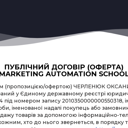
ПУБЛІЧНИЙ ДОГОВІР (ОФЕРТА)
MARKETING AUTOMATION SCHOO
ом (пропозицією/офертою) ЧЕРЛЕНЮК ОКСАНИ 
аний у Єдиному державному реєстрі юридичн
4 під номером запису 2010350000000550318, 
оби, іменованої надалі покупець або замовни
одажу товарів за допомогою інформаційно-те
ним, хто до нього звернеться, в порядку т