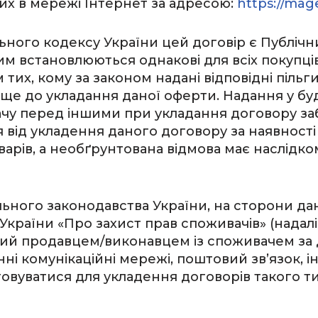
их в мережі Інтернет за адресою:
https://mag
ьного кодексу України цей договір є Публіч
ким встановлюються однакові для всіх покупц
 тих, кому за законом надані відповідні пільг
ще до укладання даної оферти. Надання у буд
чу перед іншими при укладання договору за
 від укладення даного договору за наявност
варів, а необґрунтована відмова має наслідк
льного законодавства України, на сторони 
країни «Про захист прав споживачів» (надалі 
ений продавцем/виконавцем із споживачем за
нні комунікаційні мережі, поштовий зв’язок, 
товуватися для укладення договорів такого ти