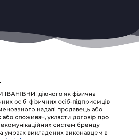
L
ІВАНІВНИ, діючого як фізична
их осіб, фізичних осіб-підприємців
іменованого надалі продавець або
к або споживач, укласти договір про
лекомунікаційних систем бренду
а умовах викладених виконавцем в