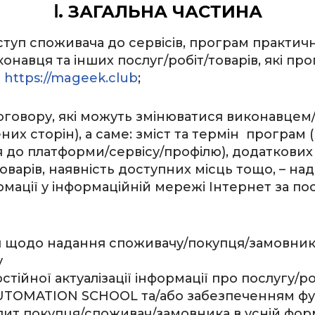
Ⅰ. ЗАГАЛЬНА ЧАСТИНА
туп споживача до сервісів, програм практичн
конавця та інших послуг/робіт/товарів, які пр
а
https://mageek.club
;
договору, які можуть змінюватися виконавц
х сторін), а саме: зміст та термін програм (м
до платформи/сервісу/профілю), додаткових г
оварів, наявність доступних місць тощо, – 
мації у інформаційній мережі Інтернет за по
я щодо надання споживачу/покупця/замовнику 
у
тійної актуалізації інформації про послугу/р
UTOMATION SCHOOL та/або забезпеченням фун
ит покупця/споживач/замовника в усній формі