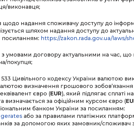
вця/виконавця;
 щодо надання споживачу доступу до інформац
ізується шляхом надання доступу до актуальн
за посиланням:
https://zakon.rada.gov.ua/laws/s
 з умовами договору актуальними на час, що
ча/покупця;
т. 533 Цивільного кодексу України валютою в
 валютою визначення грошового зобов’язанн
 еквівалент євро (
EUR
), який підлягає сплаті
та визначається за офіційним курсом євро (
EU
ональним банком України за посиланням:
ngerates
або за правилами платіжних платформ
банків за допомогою яких замовник/споживач 