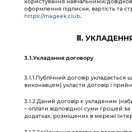
користування навчальними/довідк
оформлення підписки, вартість та с
https://mageek.club
.
Ⅲ. УКЛАДЕНН
3.1.Укладання договору
3.1.1.Публічний договір укладаєтьс
виконавцем) укласти договір і прий
3.1.2.Даний договір є укладеним (н
– оплати відповідної суми грошей за
додатках, розміщених в мережі Інте