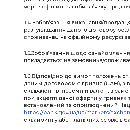
через офіційні засоби зв’язку прода
1.4.Зобов’язання виконавця/продавця
разі укладання даного договору реал
споживачів» на офіційному ресурсі 
1.5.Зобов’язання щодо ознайомлення
покладається на замовника/спожива
1.6.Відповідно до вимог положень с
даним договором є гривня (UAH), а
еквівалент в іноземній валюті, а саме
при акцепті даної оферти у гривнях 
встановлений та оприлюднений Наці
https://bank.gov.ua/ua/markets/excha
еквайрингу або платіжних сервісів 