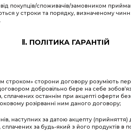
я від покупців/споживачів/замовником приймаю
ться у строки та порядку, визначеному чинн
.
Ⅱ. ПОЛІТИКА ГАРАНТІЙ
в
йним строком» сторони договору розуміють пер
 договором добровільно бере на себе зобов’
 сплачених останнім при акцепті оферти без
оковому розірванні ним даного договору;
 днів, наступних за датою акцепту (прийняття)
сплачених за будь-який з його продуктів в по