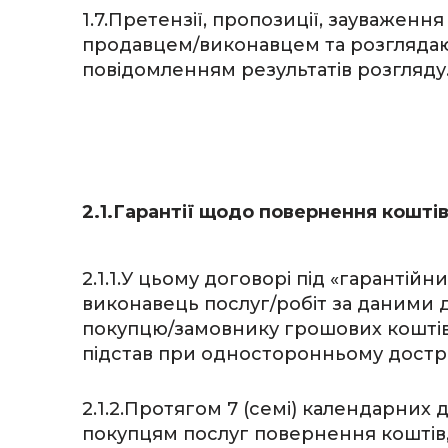
1.7.Претензії, пропозиції, зауваженн
продавцем/виконавцем та розглядаю
повідомленням результатів розгляду
2.1.Гарантії щодо повернення кошті
2.1.1.У цьому договорі під «гаранті
виконавець послуг/робіт за даними
покупцю/замовнику грошових коштів,
підстав при односторонньому достр
2.1.2.Протягом 7 (семі) календарних
покупцям послуг повернення коштів, 