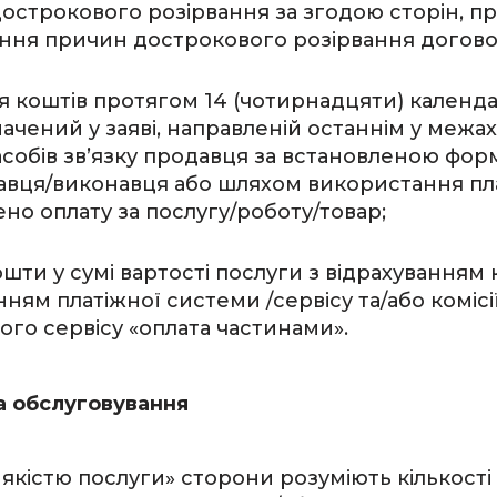
дострокового розірвання за згодою сторін, пр
ення причин дострокового розірвання догово
я коштів протягом 14 (чотирнадцяти) календ
ений у заяві, направленій останнім у межах с
асобів зв’язку продавця за встановленою фор
ця/виконавця або шляхом використання платі
но оплату за послугу/роботу/товар;
ти у сумі вартості послуги з відрахуванням ко
ням платіжної системи /сервісу та/або комісії
ого сервісу «оплата частинами».
та обслуговування
 якістю послуги» сторони розуміють кількості 