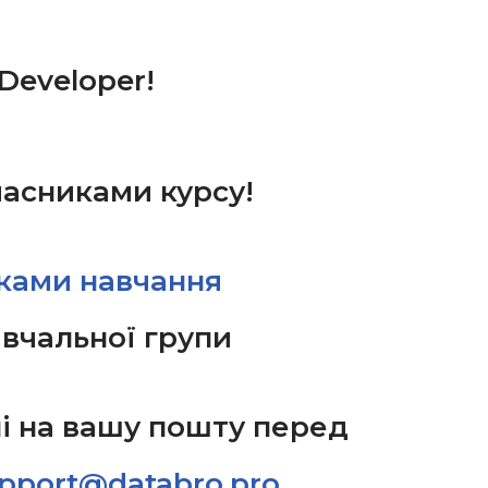
Developer!
учасниками курсу!
иками навчання
авчальної групи
ні на вашу пошту перед
pport@databro.pro