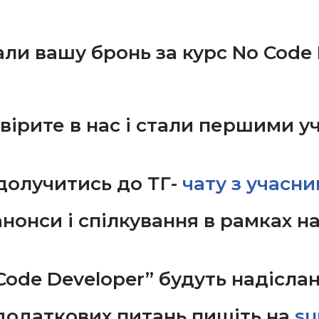
ли вашу бронь за курс No Code 
 вірите в нас і стали першими 
долучитись до ТГ-
чату з учасн
 анонси і спілкування в рамках н
Code Developer” будуть надісла
 додаткових питань пишіть на
su