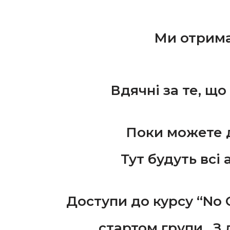
Ми отрима
Вдячні за те, що
Поки можете 
Тут будуть всі
Доступи до курсу “No 
стартом групи. З