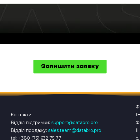
Залишити заявку
Ф
Контакти
І
Відділ підтримки:
support@databro.pro
Ф
Відділ продажу:
sales.team@databro.pro
І
tel: +380 (73) 632 75 77
с