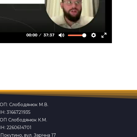
ОП: Слободянюк М.В.
НН: 3166721935
ОП Слободянюк К.М.
НН: 2260614701
. Покутино, вул. Зарічна 17