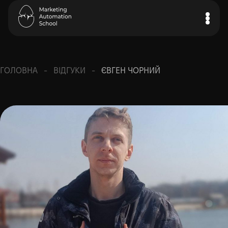
ГОЛОВНА⠀-⠀ВІДГУКИ⠀-⠀
ЄВГЕН ЧОРНИЙ
Почати навчання