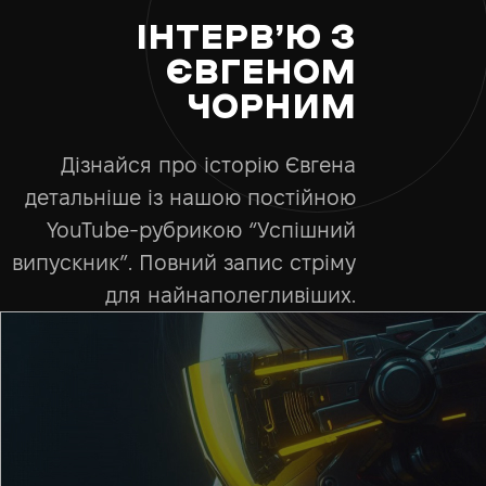
ІНТЕРВ’Ю З
ЄВГЕНОМ
ЧОРНИМ
Дізнайся про історію Євгена
детальніше із нашою постійною
YouTube-рубрикою “Успішний
випускник”. Повний запис стріму
для найнаполегливіших.