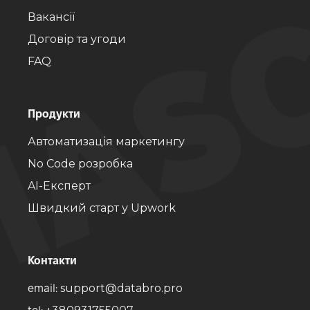
Вакансії
Договір та угоди
FAQ
Продукти
Автоматизація маркетингу
No Code розробка
AI-Експерт
Швидкий старт у Upwork
Контакти
support@databro.pro
email: