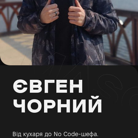
ЄВГЕН
ЧОРНИЙ
Від кухаря до No Code-шефа.