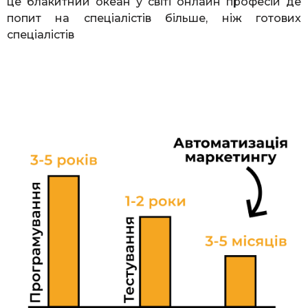
це блакитний океан у світі онлайн професій де
попит на спеціалістів більше, ніж готових
спеціалістів