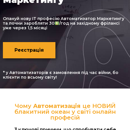
Опануй нову ІТ професію Автоматизатор Маркетингу
та почни заробляти 30
/год на західному фрілансі
уже через 1,5 місяці
Реєстрація
*
у Автоматизаторів є замовлення під час війни, бо
клієнти по всьому світу!
Чому
Автоматизація
це НОВИЙ
блакитний океан у світі онлайн
професій
3 ключові причини, що спробувати себе