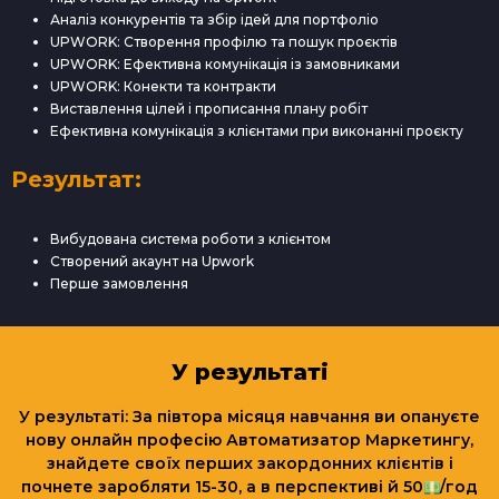
Аналіз конкурентів та збір ідей для портфоліо
UPWORK: Створення профілю та пошук проєктів
UPWORK: Ефективна комунікація із замовниками
UPWORK: Конекти та контракти
Виставлення цілей і прописання плану робіт
Ефективна комунікація з клієнтами при виконанні проєкту
Результат:
Вибудована система роботи з клієнтом
Створений акаунт на Upwork
Перше замовлення
У результаті
У результаті: За півтора місяця навчання ви опануєте
нову онлайн професію Автоматизатор Маркетингу,
знайдете своїх перших закордонних клієнтів і
почнете заробляти 15-30, а в перспективі й 50
/год