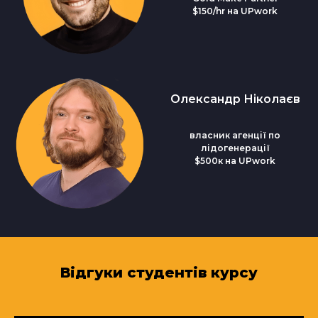
$150/hr на UPwork
Олександр Ніколаєв
власник агенції по
лідогенерації
$500к на UPwork
Відгуки студентів курсу